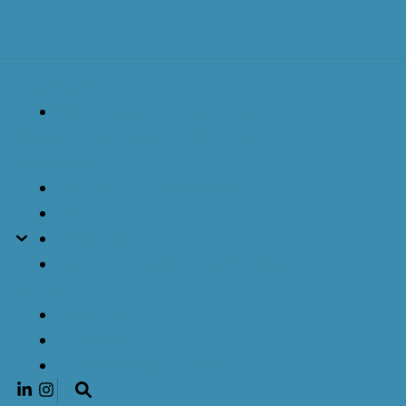
Nieuw Getij
Overgangsverpleegkundige
Overgangs e-boeken
PMS
Artikelen
De Overgang
Test: ben ik in de overgang?
Consult
In de media
Boeken en Podcasts over de overgang
Contact
Locaties
Privacyverklaring
Algemene voorwaarden