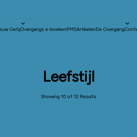
euw Getij
Overgangs e-boeken
PMS
Artikelen
De Overgang
Cont
Leefstijl
Showing 10 of 12 Results