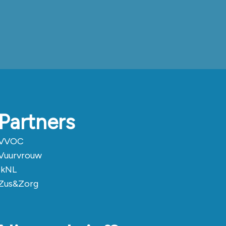
Partners
VVOC
Vuurvrouw
ikNL
Zus&Zorg