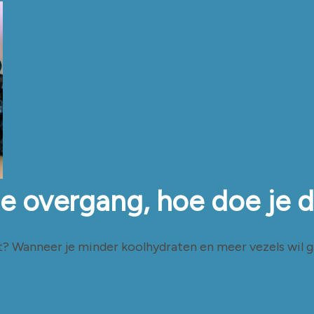
de overgang, hoe doe je 
t? Wanneer je minder koolhydraten en meer vezels wil ga