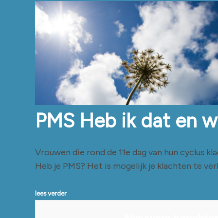
PMS Heb ik dat en w
Vrouwen die rond de 11e dag van hun cyclus k
Heb je PMS? Het is mogelijk je klachten te ver
lees verder
Berichten