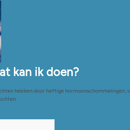
at kan ik doen?
lachten hebben door heftige hormoonschommelingen, vi
lichten.